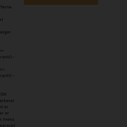
ferne.
et
ølger
dr+
ranti) -
dr+
ranti) -
ION
arkerer
nt er
er er
r, mens
tegreret