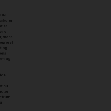
ION
arkerer
nt er
er er
r, mens
tegreret
et og
ens
orm og
lide-
kt nu
ndler
letrum.
og