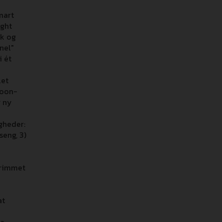
mart
ight
rk og
nel"
i ét
let
goon-
r ny
gheder:
seng, 3)
trimmet
at
ma