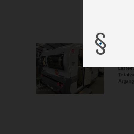
Adria
Egenv
Lastee
Totalv
Årgang