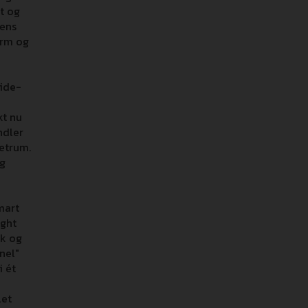
et og
ens
orm og
lide-
kt nu
ndler
letrum.
og
mart
ight
rk og
nel"
i ét
let