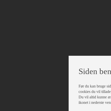
Siden ben
Før du kan bruge siden
cookies du vil tillade
Du vil altid kunne æn
ikonet i nederste ven