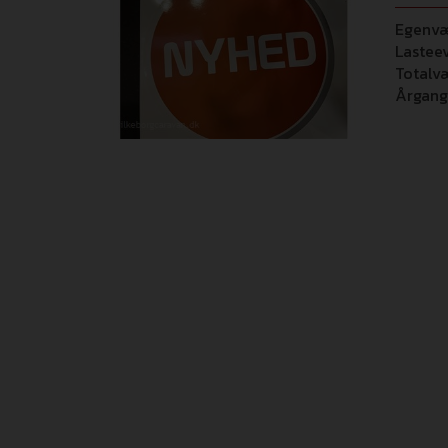
Egenv
Lastee
Totalv
Årgang