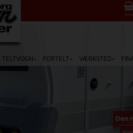
Kur
TELTVOGN
FORTELT
VÆRKSTED
FIN
Den n
Kom 