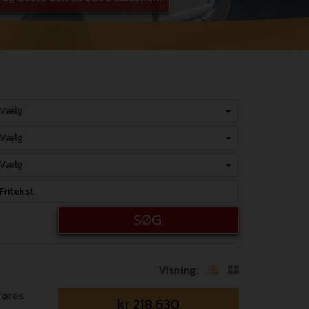
Vælg
Vælg
Vælg
SØG
Visning:
føres
kr
218.630