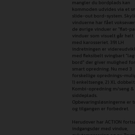
mangler du bordplads kan
kommoden udvides via et s
slide-out bord-system. Skyl
vinduerne har fået voksevæ
de øvrige vinduer er "flat-pa
vinduer som visuelt går helt 
med karosseriet. 391 LH
indretningen er videreudvik
med fleksibelt svingbart "la
bord" der giver mulighed fo
smart opredning. Nu med 3
forskellige oprednings-muli
1) enkeltsenge, 2) XL dobbelt
Kombi-opredning m/seng &
siddeplads.
Opbevaringsløsningerne er 
og tilgangen er forbedret.
Herudover har ACTION forts
indgangsdør med vindue,
gulvtemperering og nu Tru