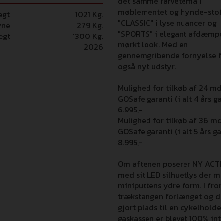
det samme farvetema i
møblementet og hynde-stof
ægt
1021 Kg.
"CLASSIC" i lyse nuancer og
vne
279 Kg.
"SPORTS" i elegant afdæmp
ægt
1300 Kg.
mørkt look. Med en
2026
gennemgribende fornyelse f
også nyt udstyr.
Mulighed for tilkøb af 24 m
GOSafe garanti (i alt 4 års ga
6.995,-
Mulighed for tilkøb af 36 m
GOSafe garanti (i alt 5 års ga
8.995,-
Om aftenen poserer NY ACT
med sit LED silhuetlys der m
miniputtens ydre form. I fro
trækstangen forlænget og d
gjort plads til en cykelholde
gaskassen er blevet 100% in