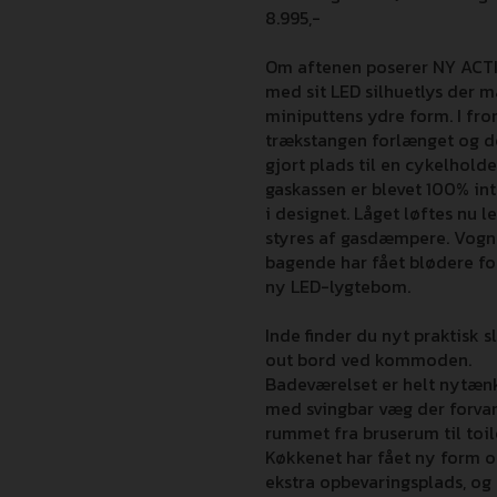
8.995,-
Om aftenen poserer NY ACT
med sit LED silhuetlys der m
miniputtens ydre form. I fro
trækstangen forlænget og d
gjort plads til en cykelholde
gaskassen er blevet 100% in
i designet. Låget løftes nu l
styres af gasdæmpere. Vogn
bagende har fået blødere f
ny LED-lygtebom.
Inde finder du nyt praktisk s
out bord ved kommoden.
Badeværelset er helt nytæn
med svingbar væg der forva
rummet fra bruserum til toi
Køkkenet har fået ny form 
ekstra opbevaringsplads, og