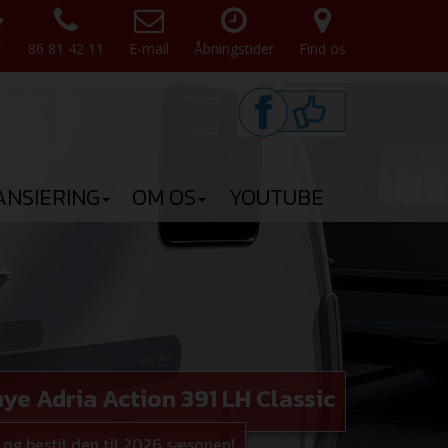
v
86 81 42 11
E-mail
Åbningstider
Find os
ANSIERING
OM OS
YOUTUBE
ye Adria Action 391 LH Classic
og bestil den til 2026 sæsonen!