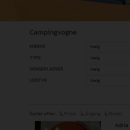
Campingvogne
MÆRKE
Vælg
TYPE
Vælg
SENGEPLADSER
Vælg
UDSTYR
Vælg
Sorter efter:
Priser
Årgang
Model
Adria