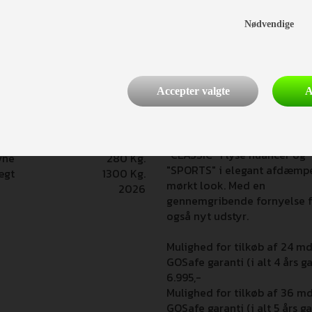
Longhi) (2.901,-)
Nødvendige
Campingvognen på billedern
vist med ekstraudstyr!
Accepter valgte
A
 Action 391 LH
I det hyggelige indre, videre
det samme farvetema i
møblementet og hynde-stof
ægt
1020 Kg.
"CLASSIC" i lyse nuancer og
vne
280 Kg.
"SPORTS" i elegant afdæmp
ægt
1300 Kg.
mørkt look. Med en
2026
gennemgribende fornyelse f
også nyt udstyr.
Mulighed for tilkøb af 24 m
GOSafe garanti (i alt 4 års ga
6.995,-
Mulighed for tilkøb af 36 m
GOSafe garanti (i alt 5 års ga