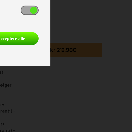
e er
cceptere alle
føres
kr
212.980
ferne.
et
ølger
dr+
ranti) -
dr+
ranti) -