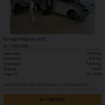
+ ratbetjening - Bakkamera Camperen er bestil hjem
med disse pakker: MARKISE (12.000,-) Thule 6300
markise AUTOMATGEAR (37.000,-) 8 trins
automatgearkasse PACK EXTRA SAFETY (19.000,-)
Adaptiv fartpilot - Fuld bremsekontrol - Lys &
regnsensor - Vejbaneassistent - Skiltegenkendelse -
Fører træthedsregistrering - Intellligent fart assistent
Elnagh Magnum 530
kr 1.138.000,-
Egenvægt
2824 Kg.
Lasteevne
676 Kg.
Totalvægt
3500 Kg.
Årgang
2026
Lager nr.
26-0559
ENKELTSENGE MED OPREDNING - L-SIDDEGRUPPE -
STOR HÆVE/SÆNKESENG - COMBI 6E + EL GULVVARME
Mulighed for tilkøb af 36 mdr+ GOSafe garanti (i alt 5 års
kr
1.138.000
garanti) - 14.995,- BEMÆRK: 5 SELEPLADSER! Denne