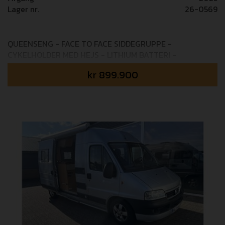
Lager nr.
26-0569
QUEENSENG - FACE TO FACE SIDDEGRUPPE -
CYKELHOLDER MED HEJS - LITHIUM BATTERI -
UNDERVOGNSBEHANDLET Elnagh's jubilæumsmodel
kr
899.900
som er pakket med masser af ekstra tilbehør og udstyr:
75° JUBILÆUMSUDSTYR: ✔ 75° jubilæumsfoliering. ✔
Læderbeklædt rat og gearknop ✔ Techno dashboard ✔
Elektrisk håndbremse ✔ TPMS (dæksensor) ✔ Wave
Beige betræk ✔ Pioneer 9" radio/navigation ✔
Bakkamera ✔ 200 W solpanel med MPPT-controller ✔
Antracit THULE 5200 markise ✔ Udvendig gasudtag ✔
Vandudtag i garagen ✔ Udvendig multistik (12 V / 220 V
/ TV) ✔ Udstyret garagevæg til fastspænding FIAT PACK
+ MATIC PACK: 140 HK FIAT MultiJet + 8 trins
automatgearkasse EXTRA WARM DIESEL PACK: Isoleret
indgangstrin, elektrisk gulvtemperering, Truma Combi 6
DE (Diesel + EL) EXTRA TECH PACK: Fuldt digital
instrumentering, automatisk klimaanlæg i bildel, trådløs