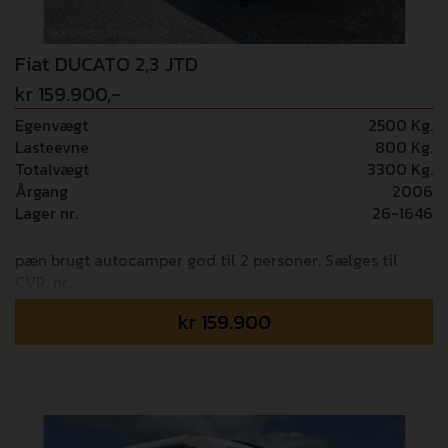
lader til smartphone, Fuld LED forlygter Derudover er
camperen monteret med følgende udstyr: BR-Lift
cykelholder, 100 Ah lithium batteri,
Fiat DUCATO 2,3 JTD
undervognsbehandlet, HEOSAFE lås Vi tager forbehol for
kr 159.900,-
fejl i opstillingen!
Egenvægt
2500 Kg.
Lasteevne
800 Kg.
Totalvægt
3300 Kg.
Årgang
2006
Lager nr.
26-1646
pæn brugt autocamper god til 2 personer. Sælges til
CVR. nr.
kr
159.900