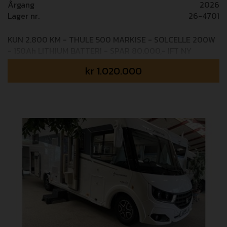
Årgang
2026
Lager nr.
26-4701
KUN 2.800 KM - THULE 500 MARKISE - SOLCELLE 200W
- 150Ah LITHIUM BATTERI - SPAR 80.000,- IFT NY
PREMICE I740LC autocamperen har en centralplaceret
kr
1.020.000
queenseng, en meget attraktiv opholdsstue og et
rummeligt og luksuriøst brusebad. Teknisk set er denne
autocamper omhyggeligt designet til kræsne
autocamperentusiaster. Følelsen af ​​rummelighed og lys
er i højsædet takket være det helt nye møbeldesign.
CAMPEREN ER EFTERMONTERET MED: Markise Thule
5200 - 502 cm, Solcelle 200W, Aeritec 150Ah lithium
batteri, cykelholder Fabriksmonteret udstyr:
AUTOMATGEAR 8 trins automatgearkasse PACK PREMICE
Bakkamera med guidelines, Udendørs bruser,
DuoControl - Gasflaskeomskifter, Kraftig memoryskum
madras, Mørklægningsgardiner i kabine (forrude
op/ned), Pioneer multimedia radio med 9” skærm