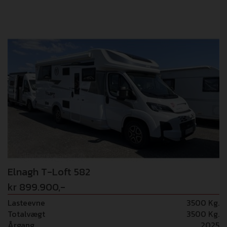
camper er standard med disse pakker: PACK FIAT 16”
tofarvet alufælge - Rat og gearknop i læder - Techno
instrumentbord - Elektrisk håndbremse -
TPMS(dæktrykskontrol) PACK EXPO Pioneer 9” radio
Apple Carplay / Android Auto - Bakkamera - 200W
solpanel med MPPT regulator - Mørklægningsgardiner i
kabinen Denne camper kommer hjem med disse ekstra
pakker: PACK MATIC + 180 HK (68.000,-) 8-trins
Automatgearkasse + 180 Hestekræfter PACK PLEIN AIR
(11.000,-) 5m Markise i antracit - Udvendigt gasudtag +
bruser i garage GULVVARME (8.000,-) TRUMA COMBI 6E
(11.000,-) Alle pakker er inklusiv i udsalgsprisen!
Elnagh T-Loft 582
kr 899.900,-
Lasteevne
3500 Kg.
Totalvægt
3500 Kg.
Årgang
2025