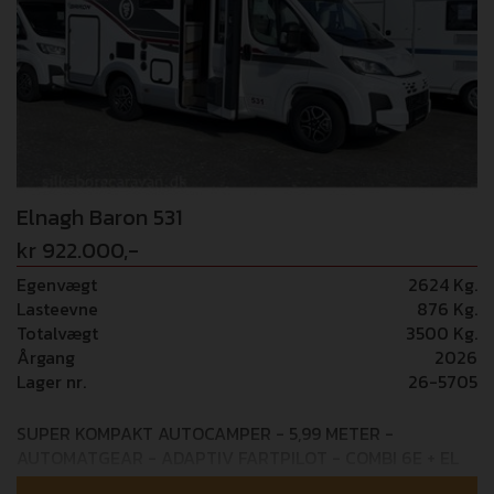
Elnagh Baron 531
kr 922.000,-
Egenvægt
2624 Kg.
Lasteevne
876 Kg.
Totalvægt
3500 Kg.
Årgang
2026
Lager nr.
26-5705
SUPER KOMPAKT AUTOCAMPER - 5,99 METER -
AUTOMATGEAR - ADAPTIV FARTPILOT - COMBI 6E + EL
GULVVARME Mulighed for tilkøb af 36 mdr+ GOSafe