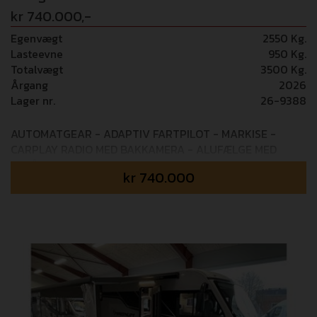
kr 740.000,-
Egenvægt
2550 Kg.
Lasteevne
950 Kg.
Totalvægt
3500 Kg.
Årgang
2026
Lager nr.
26-9388
AUTOMATGEAR - ADAPTIV FARTPILOT - MARKISE -
CARPLAY RADIO MED BAKKAMERA - ALUFÆLGE MED
HELÅRSDÆK Mulighed for tilkøb af 36 mdr+ GOSafe
kr
740.000
garanti (i alt 5 års garanti) - 14.995,- Udstyrspakker som
er inkluderet i prisen: PACK LIGHT Elektrisk håndbremse
- Tågelygter - Indfarvet frontkofanger - Skidplate ”sort”
PACK DRIVE Sædecover - Udvendig LED lys - CP+ panel -
Midi Heki 70x50cm - Indgangsdør med myggenet -
Elektrisk trin - Mørkægningsgardin i kabinen PACK STYLE
TPMS (dæktrykskontrol) - 16” tofarvet alufælge - Rat og
gearknop i læder - Techno instrumentbord PACK MEDIA
Radio med 9” touchskærm Android Auto / Apple Carplay