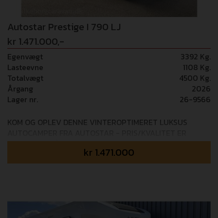
Autostar Prestige I 790 LJ
kr 1.471.000,-
Egenvægt
3392 Kg.
Lasteevne
1108 Kg.
Totalvægt
4500 Kg.
Årgang
2026
Lager nr.
26-9566
KOM OG OPLEV DENNE VINTEROPTIMERET LUKSUS
AUTOCAMPER FRA AUTOSTAR - PRIS/KVALITET ER
SVÆRT AT SLÅ! Mulighed for tilkøb af 36 mdr+ GOSafe
kr
1.471.000
garanti (i alt 5 års garanti) - 14.995,- Fabriksmonteret
udstyr: PACK ALDE (0,-) ALDE centralvarmeanlæg,
Komplet kredsløb af radiator, Gulvvarme i kabine (ALDE
gulvtæppe med varme) PACK PRESTIGE (0,-) Bakkamera
med guidelines, Udendørs bruser, DuoControl -
Gasflaskeomskifter, Kraftig memoryskum madras,