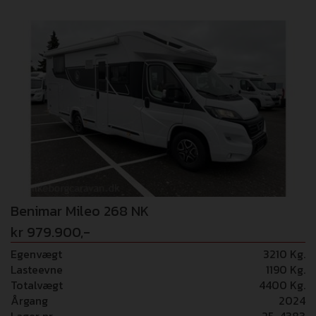
styreboks, solcelle, 2 x 100 Ah lithium batterier, Inverter
1000W, Gasbageovn, Maxxfan, BR-lift cykelholder med
hejs, Ny 11" Alpine radio med carplay, TRUMA Duo-
kontrol, FMT TV med soundbar, service, glas, bestik, stole,
bord, kabler, 2 x gasflasker m.m. Tandrem skiftet ifb med
service 9/2025. Vi tager forbehold for fejl i opstillingen!
Benimar Mileo 268 NK
kr 979.900,-
Egenvægt
3210 Kg.
Lasteevne
1190 Kg.
Totalvægt
4400 Kg.
Årgang
2024