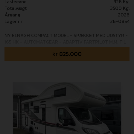
Lasteevne
926 Kg.
Totalvægt
3500 Kg.
Årgang
2026
Lager nr.
26-0854
NY ELNAGH COMPACT MODEL - SPÆKKET MED UDSTYR -
165 HK - AUTOMATGEAR - ADAPTIV FARTPILOT M.M. TIL
KUN 825.000,-! Mulighed for tilkøb af 36 mdr+ GOSafe
kr
825.000
garanti (i alt 5 års garanti) - 14.995,- Kontrolvejet til 2.574
kg egenvægt! Fabriksmonteret udstyr: PACK COMPACT
(0,-) 165 HK motor - Forlygter med kurvelys -
Handskerum med lås - ”TREND” Interiørlister og
instrumentbræt - Indfarvet kofanger og sidelister i
samme farve som bil - XL dør med to låsepunkter med
vindue og centrallås - Sædebetræk i førerkabinen, som
matcher betræk - Vask/skærebræt cover - CP+ panel -
TV beslag - Mørklægningsgardin i kabinen - Solpanel
200W med MPPT regulator - Skyroof MATIC PACK
(23.000,-) Automatgear EXTRA ASSISTANCE PACK
(17.000,-) Elektrisk opvarmet forrude - Adaptiv fartpilot