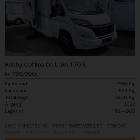
kommer hjem med dette ekstraudstyr: - 2.184 ccm, 103
kW/140 hk, Euro 6 EB, med start-/stopteknologi og ECO-
Pack med 8-trins automatgear (41.701,-) -
Sengeombygning til siddegruppe inkl. polstring (5.373,-)
- Hyggebelysning (1.697,-) Alle dele er med i
udsalgsprisen! Billederne er arkiv fotos og kan være vist
med ekstraudstyr!
Hobby Optima De Luxe T70 E
kr 799.900,-
Egenvægt
2956 Kg.
Lasteevne
544 Kg.
Totalvægt
3500 Kg.
Årgang
2022
Lager nr.
26-4066
LAVE ENKELTSENG - STORT BADEVÆRELSE - COMBI E
VARME - EMHÆTTE - MARKISE - DOBBELT
INDGANGSTRIN Som helt ny camper - KUN kørt 1.571 km