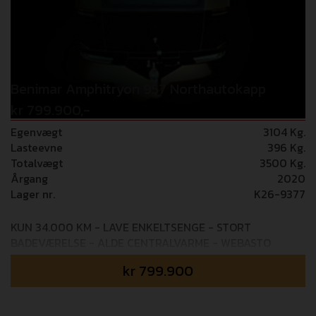
Benimar Amphitryon 957 Northautokapp
kr 799.900,-
Egenvægt
3104 Kg.
Lasteevne
396 Kg.
Totalvægt
3500 Kg.
Årgang
2020
Lager nr.
K26-9377
KUN 34.000 KM - LAVE ENKELTSENGE - STORT
BADEVÆRELSE - ALDE CENTRALVARME - WEBASTO
DIESELFYR - MASSER AF UDSTYR/TILBEHØR Flot og
kr
799.900
velholdt Benimar vinter autocamper med automatgear
og 160 HK motor og masser af udstyr og tilbehør:
Webasto dieselfyr, ALDE centralvarme med INet